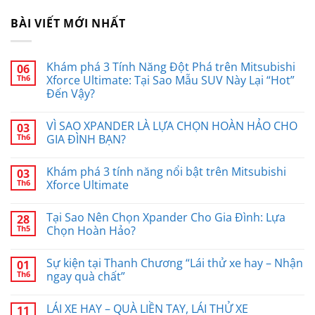
BÀI VIẾT MỚI NHẤT
Khám phá 3 Tính Năng Đột Phá trên Mitsubishi
06
Th6
Xforce Ultimate: Tại Sao Mẫu SUV Này Lại “Hot”
Đến Vậy?
VÌ SAO XPANDER LÀ LỰA CHỌN HOÀN HẢO CHO
03
Th6
GIA ĐÌNH BẠN?
Khám phá 3 tính năng nổi bật trên Mitsubishi
03
Th6
Xforce Ultimate
Tại Sao Nên Chọn Xpander Cho Gia Đình: Lựa
28
Th5
Chọn Hoàn Hảo?
Sự kiện tại Thanh Chương “Lái thử xe hay – Nhận
01
Th6
ngay quà chất”
LÁI XE HAY – QUÀ LIỀN TAY, LÁI THỬ XE
11