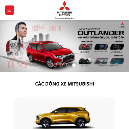
Chuyển
đến
nội
dung
CÁC DÒNG XE MITSUBISHI