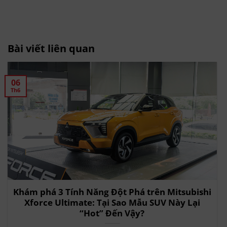
Bài viết liên quan
06
Th6
Khám phá 3 Tính Năng Đột Phá trên Mitsubishi
Xforce Ultimate: Tại Sao Mẫu SUV Này Lại
“Hot” Đến Vậy?