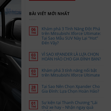
BÀI VIẾT MỚI NHẤT
Khám phá 3 Tính Năng Đột Phá
06
Th6
trên Mitsubishi Xforce Ultimate:
Tại Sao Mẫu SUV Này Lại “Hot”
Đến Vậy?
VÌ SAO XPANDER LÀ LỰA CHỌN
03
Th6
HOÀN HẢO CHO GIA ĐÌNH BẠN?
Khám phá 3 tính năng nổi bật
03
Th6
trên Mitsubishi Xforce Ultimate
Tại Sao Nên Chọn Xpander Cho
28
Th5
Gia Đình: Lựa Chọn Hoàn Hảo?
Sự kiện tại Thanh Chương “Lái
01
Th6
thử xe hay – Nhận ngay quà