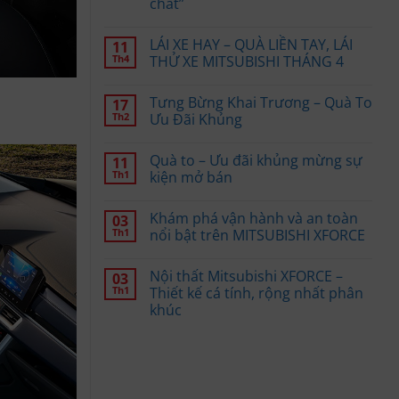
chất”
LÁI XE HAY – QUÀ LIỀN TAY, LÁI
11
Th4
THỬ XE MITSUBISHI THÁNG 4
Tưng Bừng Khai Trương – Quà To
17
Th2
Ưu Đãi Khủng
Quà to – Ưu đãi khủng mừng sự
11
Th1
kiện mở bán
Khám phá vận hành và an toàn
03
Th1
nổi bật trên MITSUBISHI XFORCE
Nội thất Mitsubishi XFORCE –
03
Th1
Thiết kế cá tính, rộng nhất phân
khúc