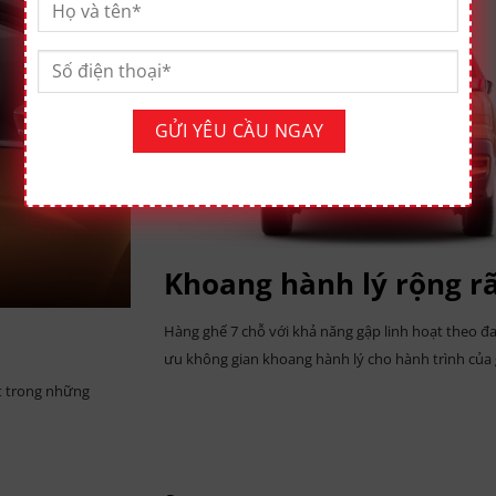
Khoang hành lý rộng rã
Hàng ghế 7 chỗ với khả năng gập linh hoạt theo đa 
ưu không gian khoang hành lý cho hành trình của 
ệt trong những