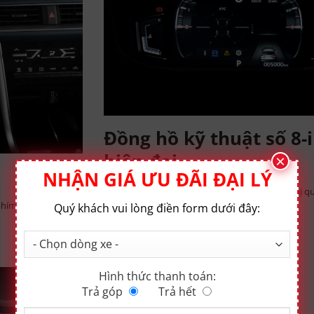
Đồng hồ kỹ thuật số 8-
hiện đại
×
NHẬN GIÁ ƯU ĐÃI ĐẠI LÝ
Dễ dàng quan sát thông số của xe được hiển thị 
 phím chức năng
Quý khách vui lòng điền form dưới đây:
LCD.
Hình thức thanh toán:
Trả góp
Trả hết