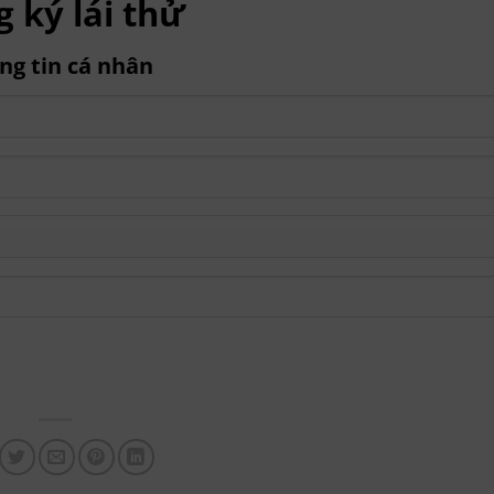
 ký lái thử
ng tin cá nhân