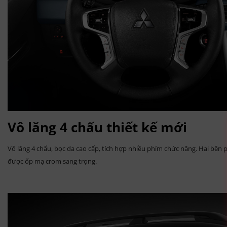
Vô lăng 4 chấu thiết kế mới
Vô lăng 4 chấu, bọc da cao cấp, tích hợp nhiều phím chức năng. Hai bên
được ốp mạ crom sang trọng.