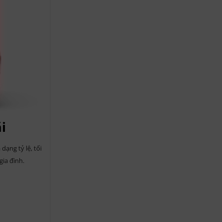
i
dạng tỷ lệ, tối
gia đình.