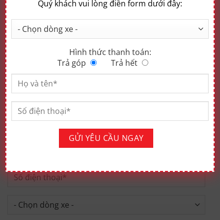
Quý khách vui lòng điền form dưới đây:
KHÓA VI SAI CẦU SAU
Hình thức thanh toán:
Giúp tối ưu lực kéo được phân bổ đều đến hai bánh sau, tăng
Trả góp
Trả hết
cường khả năng vượt địa hình.
Đăng ký lái thử
Thông tin cá nhân