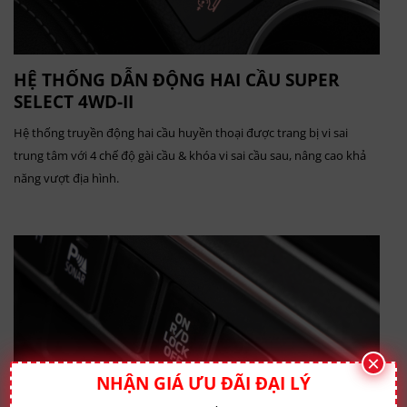
HỆ THỐNG
DẪN
ĐỘNG HAI CẦU SUPER
SELECT 4WD-II
Hệ thống truyền động hai cầu huyền thoại được trang bị vi sai
trung tâm với 4 chế độ gài cầu & khóa vi sai cầu sau, nâng cao khả
năng vượt địa hình.
×
NHẬN GIÁ ƯU ĐÃI ĐẠI LÝ