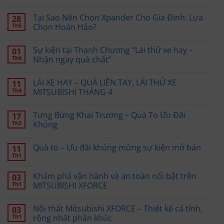
Tại Sao Nên Chọn Xpander Cho Gia Đình: Lựa
28
Th5
Chọn Hoàn Hảo?
Sự kiện tại Thanh Chương “Lái thử xe hay –
01
Th6
Nhận ngay quà chất”
LÁI XE HAY – QUÀ LIỀN TAY, LÁI THỬ XE
11
Th4
MITSUBISHI THÁNG 4
Tưng Bừng Khai Trương – Quà To Ưu Đãi
17
Th2
Khủng
Quà to – Ưu đãi khủng mừng sự kiện mở bán
11
Th1
Khám phá vận hành và an toàn nổi bật trên
03
Th1
MITSUBISHI XFORCE
Nội thất Mitsubishi XFORCE – Thiết kế cá tính,
03
Th1
rộng nhất phân khúc