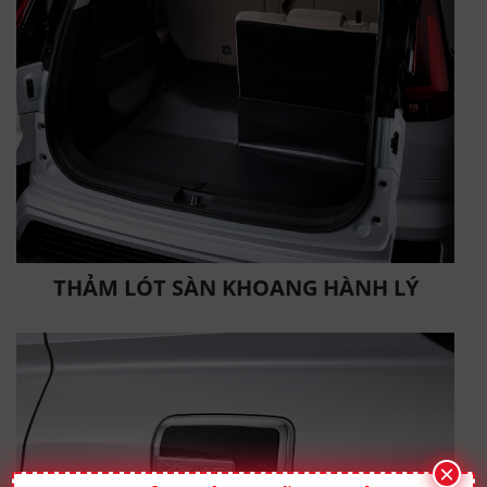
THẢM LÓT SÀN KHOANG HÀNH LÝ
×