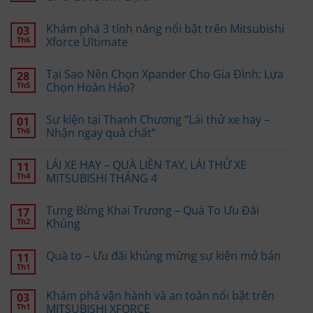
Khám phá 3 tính năng nổi bật trên Mitsubishi
03
Th6
Xforce Ultimate
Tại Sao Nên Chọn Xpander Cho Gia Đình: Lựa
28
Th5
Chọn Hoàn Hảo?
Sự kiện tại Thanh Chương “Lái thử xe hay –
01
Th6
Nhận ngay quà chất”
LÁI XE HAY – QUÀ LIỀN TAY, LÁI THỬ XE
11
Th4
MITSUBISHI THÁNG 4
Tưng Bừng Khai Trương – Quà To Ưu Đãi
17
Th2
Khủng
Quà to – Ưu đãi khủng mừng sự kiện mở bán
11
Th1
Khám phá vận hành và an toàn nổi bật trên
03
Th1
MITSUBISHI XFORCE