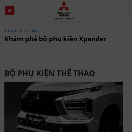
Chuyển
đến
nội
dung
TIN TỨC & SỰ KIỆN
Khám phá bộ phụ kiện Xpander
BỘ PHỤ KIỆN THỂ THAO