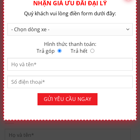
NHẬN GIÁ ƯU ĐÃI ĐẠI LÝ
Quý khách vui lòng điền form dưới đây:
Hình thức thanh toán:
ỐP TRANG TRÍ NẮP BÌNH NHIÊN LIỆU
Trả góp
Trả hết
ĐĂNG KÝ LÁI THỬ